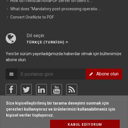
How do I reinstall novaPDF Server on client c ...
What does "Mandatory post-processing operatio ...
Convert OneNote to PDF
Dil seçin:
TÜRKÇE (TURKISH)
Yeni bir sürüm yayınladığımızda haberdar olmak için bültenimize
abone olun.
Abone olun
Size kişiselleştirilmiş bir tarama deneyimi sunmak için
çerezleri kullanıyoruz ve ürünlerimizi kullanabilmeniz için
Telif hakkı © Softland 2005-2026. Tüm hakları saklıdır.
kişisel veriler topluyoruz.
Destek Politikası (EN)
/
Kullanım Şartları (EN)
/
KABUL EDIYORUM
Gizlilik Politikası (EN)
/
Site Haritası (EN)
/
Forum (EN)
/