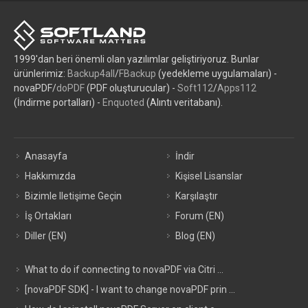
1999'dan beri önemli olan yazılımlar geliştiriyoruz. Bunlar
ürünlerimiz:
Backup4all
/
FBackup
(yedekleme uygulamaları) -
novaPDF/
doPDF
(PDF oluşturucular) -
Soft112
/
Apps112
(İndirme portalları) -
Enquoted
(Alıntı veritabanı).
Anasayfa
İndir
Hakkımızda
Kişisel Lisanslar
Bizimle Iletişime Geçin
Karşılaştır
İş Ortakları
Forum (EN)
Diller (EN)
Blog (EN)
What to do if connecting to novaPDF via Citri ...
[novaPDF SDK] - I want to change novaPDF prin ...