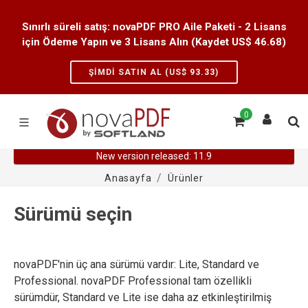
Sınırlı süreli satış: novaPDF PRO Aile Paketi - 2 Lisans
için Ödeme Yapın ve 3 Lisans Alın (Kaydet US$
46.68
)
ŞIMDI SATIN AL (US$
93.33
)
0
New version released: 11.9
Anasayfa
Ürünler
Sürümü seçin
novaPDF'nin üç ana sürümü vardır: Lite, Standard ve
Professional. novaPDF Professional tam özellikli
sürümdür, Standard ve Lite ise daha az etkinleştirilmiş